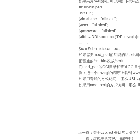
如果采用perl编程, 可以用如下代码
#!/usr/bin/perl
use DBI;
$database = "alintest";
$user = "alintest";
$password = "alintest";
$dbh = DBI->connect("DBI:mysql:$d
..........
$rc = $dbh->disconnect;
如果需要mod_perl的功能的话, 可访
把普通的/cgi-bin/改成/perl/；
而mod_perl的CGI目录和普通CGI目录是
例：把一个env.cgi的程序上载到 wwwro
如果用普通的方式访问， 那么URL
如果用mod_perl的方式访问，那么U
上一篇：
关于asp.net 会话常丢失的
下一篇：
虚拟主机常见问题解答！