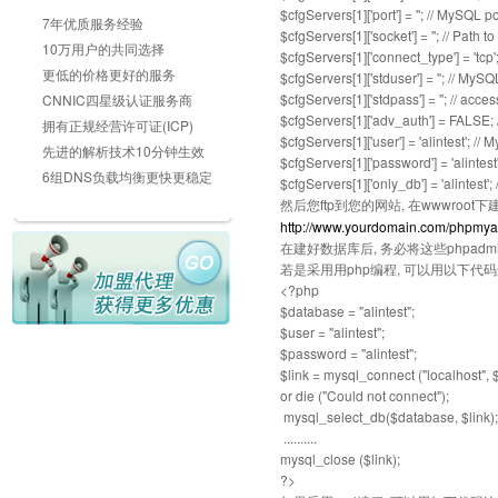
$cfgServers[1]['port'] = ''; // MySQL p
7年优质服务经验
$cfgServers[1]['socket'] = ''; // Path 
10万用户的共同选择
$cfgServers[1]['connect_type'] = 'tcp'
更低的价格更好的服务
$cfgServers[1]['stduser'] = ''; // My
$cfgServers[1]['stdpass'] = ''; // acc
CNNIC四星级认证服务商
$cfgServers[1]['adv_auth'] = FALSE;
拥有正规经营许可证(ICP)
$cfgServers[1]['user'] = 'alintest'; //
先进的解析技术10分钟生效
$cfgServers[1]['password'] = 'alinte
6组DNS负载均衡更快更稳定
$cfgServers[1]['only_db'] = 'alintest';
然后您ftp到您的网站, 在wwwroot
http://www.yourdomain.com/phpmy
在建好数据库后, 务必将这些phpa
若是采用用php编程, 可以用以下代
<?php
$database = "alintest";
$user = "alintest";
$password = "alintest";
$link = mysql_connect ("localhost",
or die ("Could not connect");
mysql_select_db($database, $link);
..........
mysql_close ($link);
?>