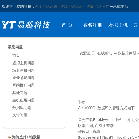
欢迎访问易腾科技，
佛山网站建设
、
佛山网站优化
、
佛山网络推广
一站式平台！
首 页
域名注册
虚拟主机
云
常见问题
资源互联 - 在线帮助
→
数据库问题
首页
虚拟主机问题
域名注册问题
企业邮局问题
网站推广问题
其他问题
主机租用问题
作者：
数据库问题
A：MYSQL数据库的管理方式如下:
支付问题
首先下载PhpMyAdmin软件，将此文件包
版本不同, 而有所差别)
修改以下配置:
为何选择E站数据
$cfgServers[1]['host'] = 'localhost';