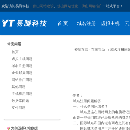
欢迎访问易腾科技，
佛山网站建设
、
佛山网站优化
、
佛山网络推广
一站式平台！
首 页
域名注册
虚拟主机
云
常见问题
资源互联 - 在线帮助
→
域名注册问
首页
虚拟主机问题
域名注册问题
企业邮局问题
网站推广问题
其他问题
主机租用问题
作者：
数据库问题
域名注册问题解答
一、什么是国际域名？
支付问题
域名是连在因特网上的电脑易记的名
面是一些你们或许已经很熟悉的域名的例子:
二、国际域名和国内域名两者之间有
为何选择E站数据
国际域名是用户可注册的通用顶级域名