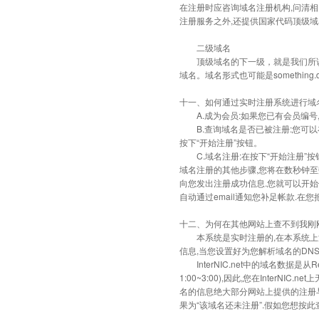
在注册时应咨询域名注册机构,问清相关
注册服务之外,还提供国家代码顶级域
二级域名
顶级域名的下一级，就是我们所说的二级
域名。域名形式也可能是something.d
十一、如何通过实时注册系统进行域
A.成为会员:如果您已有会员编号
B.查询域名是否已被注册:您可以
按下“开始注册”按钮。
C.域名注册:在按下“开始注册”按
域名注册的其他步骤,您将在数秒钟至
向您发出注册成功信息.您就可以开
自动通过email通知您补足帐款.
十二、为何在其他网站上查不到我刚
本系统是实时注册的,在本系统上注册的
信息,当您设置好为您解析域名的DN
InterNIC.net中的域名数据是从
1:00~3:00),因此,您在Inter
名的信息绝大部分网站上提供的注册与否
果为“该域名还未注册”.假如您想按