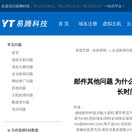
欢迎访问易腾科技，
佛山网站建设
、
佛山网站优化
、
佛山网络推广
一站式平台！
首 页
域名注册
虚拟主机
云
常见问题
资源互联 - 在线帮助
→
企业邮局问
首页
虚拟主机问题
域名注册问题
企业邮局问题
邮件其他问题 为什
网站推广问题
其他问题
长时
主机租用问题
数据库问题
作者：
支付问题
接收邮件时提示输入密码,通常情况下是您
置为mail.您的域名(同时必须保证该
xxx@domain.com
,而不是xxx,否则
若确信设置无误,请先试着直接输入mail
为何选择E站数据